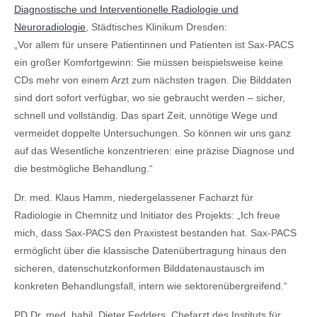
Diagnostische und Interventionelle Radiologie und
Neuroradiologie
, Städtisches Klinikum Dresden:
„Vor allem für unsere Patientinnen und Patienten ist Sax-PACS
ein großer Komfortgewinn: Sie müssen beispielsweise keine
CDs mehr von einem Arzt zum nächsten tragen. Die Bilddaten
sind dort sofort verfügbar, wo sie gebraucht werden – sicher,
schnell und vollständig. Das spart Zeit, unnötige Wege und
vermeidet doppelte Untersuchungen. So können wir uns ganz
auf das Wesentliche konzentrieren: eine präzise Diagnose und
die bestmögliche Behandlung.“
Dr. med. Klaus Hamm, niedergelassener Facharzt für
Radiologie in Chemnitz und Initiator des Projekts: „Ich freue
mich, dass Sax‑PACS den Praxistest bestanden hat. Sax-PACS
ermöglicht über die klassische Datenübertragung hinaus den
sicheren, datenschutzkonformen Bilddatenaustausch im
konkreten Behandlungsfall, intern wie sektorenübergreifend.“
PD Dr. med. habil. Dieter Fedders, Chefarzt des Instituts für