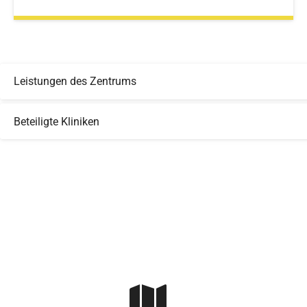
Leistungen des Zentrums
Beteiligte Kliniken
Skip to main content