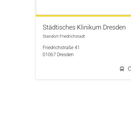
Städtisches Klinikum Dresden
Standort Friedrichstadt
Friedrichstraße 41
01067 Dresden
Öf
Skip to main content