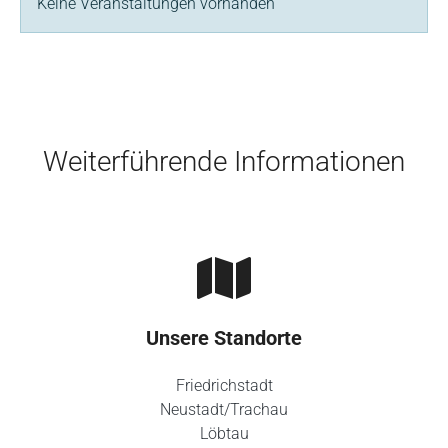
Keine Veranstaltungen vorhanden
Skip to main content
Weiterführende Informationen
Unsere Standorte
Friedrichstadt
Neustadt/Trachau
Löbtau