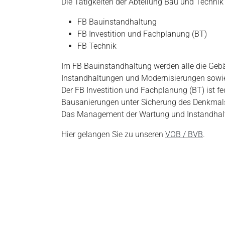
Die Tätigkeiten der Abteilung Bau und Technik
FB Bauinstandhaltung
FB Investition und Fachplanung (BT)
FB Technik
Im FB Bauinstandhaltung werden alle die Ge
Instandhaltungen und Modernisierungen sow
Der FB Investition und Fachplanung (BT) ist 
Bausanierungen unter Sicherung des Denkmals
Das Management der Wartung und Instandhaltu
Hier gelangen Sie zu unseren
VOB / BVB
.
Skip to main content