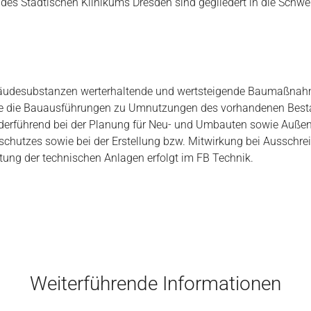
 des Städtischen Klinikums Dresden sind gegliedert in die Schw
bäudesubstanzen werterhaltende und wertsteigende Baumaßnah
ie die Bauausführungen zu Umnutzungen des vorhandenen Best
federführend bei der Planung für Neu- und Umbauten sowie Auße
chutzes sowie bei der Erstellung bzw. Mitwirkung bei Ausschr
ng der technischen Anlagen erfolgt im FB Technik.
Weiterführende Informationen