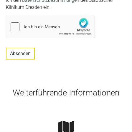
ich den
Datenschutzbestimmungen
des Städtischen
Klinikum Dresden ein.
Absenden
Skip to main content
Weiterführende Informationen