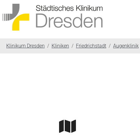
You are here:
Klinikum Dresden
Kliniken
Friedrichstadt
Augenklinik
Skip to main content