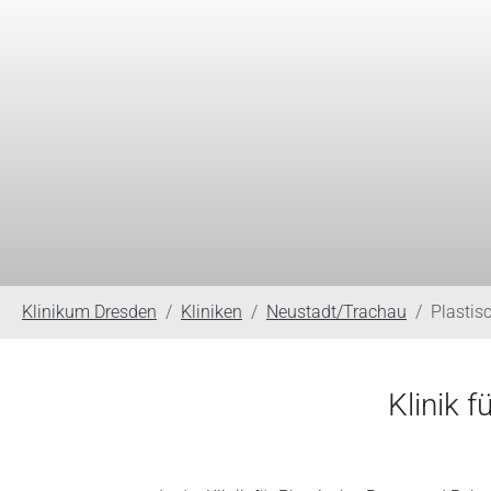
You are here:
Klinikum Dresden
Kliniken
Neustadt/Trachau
Plastis
Klinik f