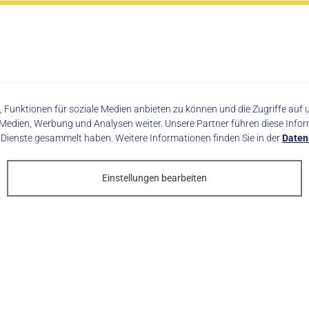
 Funktionen für soziale Medien anbieten zu können und die Zugriffe au
 Medien, Werbung und Analysen weiter. Unsere Partner führen diese Info
fentliche Verkehsmittel
Openstreetmap
r Dienste gesammelt haben. Weitere Informationen finden Sie in der
Daten
Einstellungen bearbeiten
Weiterführende Informationen