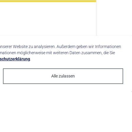
f unserer Website zu analysieren. Außerdem geben wir Informationen
rmationen möglicherweise mit weiteren Daten zusammen, die Sie
Apple Maps
Google Maps
schutzerklärung
.
Alle zulassen