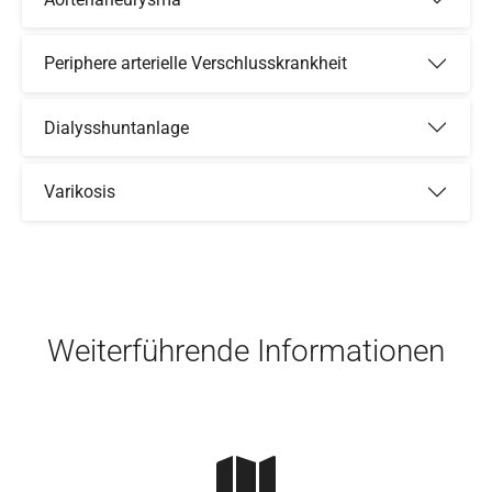
Periphere arterielle Verschlusskrankheit
Dialysshuntanlage
Varikosis
Skip to main content
Weiterführende Informationen