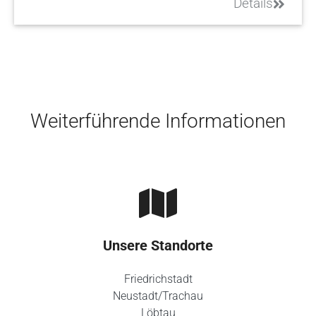
Details
Skip to main content
Weiterführende Informationen
Unsere Standorte
Friedrichstadt
Neustadt/Trachau
Löbtau