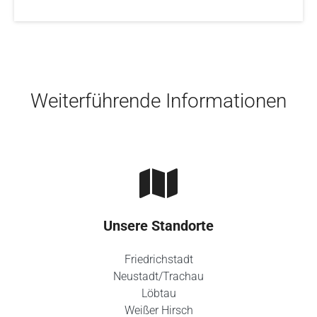
Skip to main content
Weiterführende Informationen
Unsere Standorte
Friedrichstadt
Neustadt/Trachau
Löbtau
Weißer Hirsch