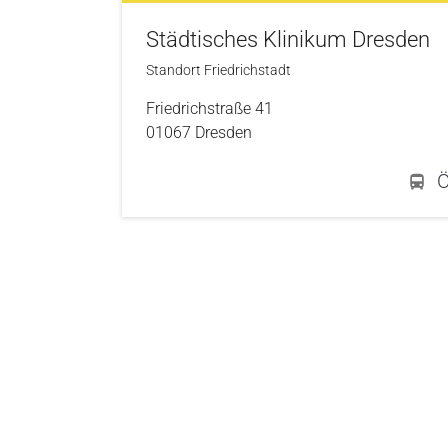
Städtisches Klinikum Dresden
Standort Friedrichstadt
Friedrichstraße 41
01067 Dresden
Öf
Skip to main content