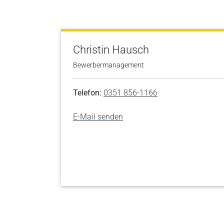
Christin Hausch
Bewerbermanagement
Telefon:
0351 856-1166
E-Mail senden
Skip to main content