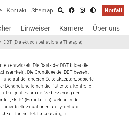
e
Kontakt
Sitemap
Notfall
cher
Einweiser
Karriere
Über uns
DBT (Dialektisch-behaviorale Therapie)
en entwickelt. Die Basis der DBT bildet die
Achtsamkeit). Die Grundidee der DBT besteht
d - und auf der anderen Seite akzeptanzbasierte
r Behandlung lernen die Patienten, Kontrolle
en Teil geht es um die Verbesserung der
er „Skills“ (Fertigkeiten), welche in der
individuelle Situationen analysiert und
keit für ein Telefoncoaching in