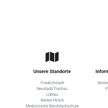
Skip to main content
Unsere Standorte
Infor
Friedrichstadt
Weiter
Neustadt/Trachau
P
Löbtau
Weißer Hirsch
Medizinische Berufsfachschule