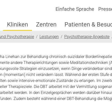
Einfache Sprache
Press
Kliniken
Zentren
Patienten & Besu
 und Psychotherapie
Leistungen
Psychotherapie-Angebote
 Linehan zur Behandlung chronisch suizidaler Borderlinepatient
emente andere Therapierichtungen sowie Meditationstechniken (
irkungsvolle Strategien einzusetzen, wenn Dinge veränderbar sin
 (momentan) nicht verändern lässt. Während der ersten Stufe de
ten sowie intensive emotionale Zustände zu erlangen. Im zweit
ler Therapieziele. Die DBT arbeitet mit der Vermittlung sogenannt
arbeitet werden. In den Einzelgesprächen werden darüber hinaus 
den. Zudem besteht während einer DBT-Behandlung die Möglich