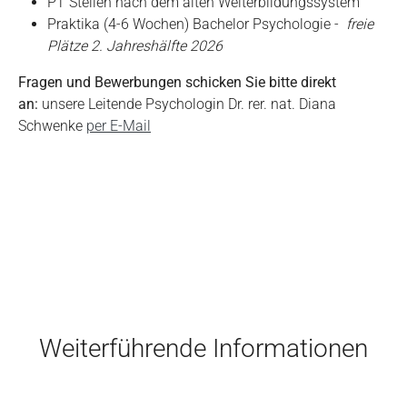
PT Stellen nach dem alten Weiterbildungssystem
Praktika (4-6 Wochen) Bachelor Psychologie -
freie
Plätze 2. Jahreshälfte 2026
Fragen und Bewerbungen schicken Sie bitte direkt
an:
unsere Leitende Psychologin Dr. rer. nat. Diana
Schwenke
per E-Mail
Skip to main content
Weiterführende Informationen