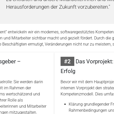
Herausforderungen der Zukunft vorzubereiten."
t“ entwickeln wir ein modernes, softwaregestütztes Kompetenz
n und Mitarbeiter sichtbar macht und gezielt fördert. Durch die g
e Beschäftigten ermutigt, Veränderungen nicht nur zu meistern, 
sgeber –
#2
Das Vorprojekt:
Erfolg
elrolle: Sie werden darin
Bevor wir mit dem Hauptprojek
elt im Rahmen der
internen Vorprojekt den strat
ams wertschätzend und
Kompetenzmodell. Dies umfas
hrer Rolle als
Klärung grundlegender Fr
eiterinnen und Mitarbeiter
Rahmenbedingungen unser
ngen mitzugestalten.