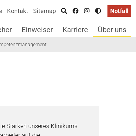
e
Kontakt
Sitemap
Notfall
cher
Einweiser
Karriere
Über uns
mpetenzmanagement
ie Stärken unseres Klinikums
arbeiter auf die